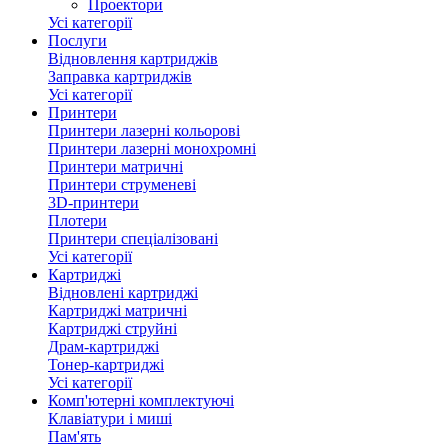
Проектори
Усі категорії
Послуги
Відновлення картриджів
Заправка картриджів
Усі категорії
Принтери
Принтери лазерні кольорові
Принтери лазерні монохромні
Принтери матричні
Принтери струменеві
3D-принтери
Плотери
Принтери спеціалізовані
Усі категорії
Картриджі
Відновлені картриджі
Картриджі матричні
Картриджі струйні
Драм-картриджі
Тонер-картриджі
Усі категорії
Комп'ютерні комплектуючі
Клавіатури і миші
Пам'ять