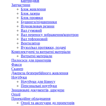
картриджів
Запчастини
Блок живлення
Блок лазера
Блок проявки
Бушинги/підшипники
Відновлювач резини
Вал гумовий
Вал переносу зображення/коротрон
Вал тефлоновий
Вентилятор
Вузол/вал протяжки, подачі
Комплектуючі та витратні матеріали
Витратні матеріали
Пилососи для принтерів
Факси
Сканер
Джерела безперебійного живлення
Ноутбуки
Ноутбуки для бізнесу
Персональні ноутбуки
Знищювачі документів, шредери
Опції
Проекційне обладнання
Опціі та аксесуари до проекторів