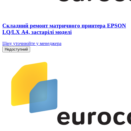
Складний ремонт матричного принтера EPSON
LQ/LX А4, застарілі моделі
Ціну уточнюйте у менеджера
Недоступний