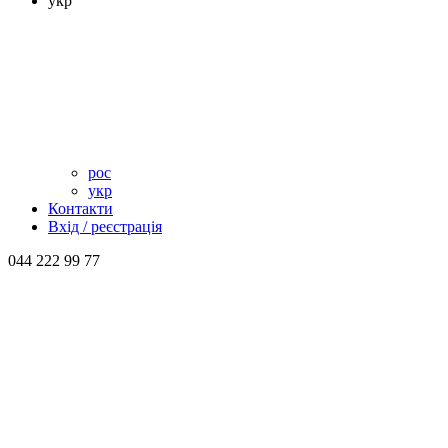
укр
рос
укр
Контакти
Вхід / реєстрація
044 222 99 77