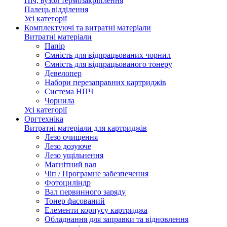
Піч, вузол термозакріплення
Палець відділення
Усі категорії
Комплектуючі та витратні матеріали
Витратні матеріали
Папір
Ємність для відпрацьованих чорнил
Ємність для відпрацьованого тонеру
Девелопер
Набори перезаправних картриджів
Система НПЧ
Чорнила
Усі категорії
Оргтехніка
Витратні матеріали для картриджів
Лезо очищення
Лезо дозуюче
Лезо ущільнення
Магнітний вал
Чіп / Програмне забезпечення
Фотоциліндр
Вал первинного заряду
Тонер фасований
Елементи корпусу картриджа
Обладнання для заправки та відновлення