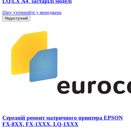
LQ/LX А4, застарілі моделі
Ціну уточнюйте у менеджера
Недоступний
Середній ремонт матричного принтера EPSON
FX-8XX, FX-1XXX, LQ-1XXX