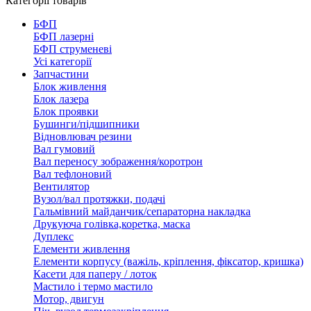
Категорії товарів
БФП
БФП лазерні
БФП струменеві
Усі категорії
Запчастини
Блок живлення
Блок лазера
Блок проявки
Бушинги/підшипники
Відновлювач резини
Вал гумовий
Вал переносу зображення/коротрон
Вал тефлоновий
Вентилятор
Вузол/вал протяжки, подачі
Гальмівний майданчик/сепараторна накладка
Друкуюча голівка,коретка, маска
Дуплекс
Елементи живлення
Елементи корпусу (важіль, кріплення, фіксатор, кришка)
Касети для паперу / лоток
Мастило і термо мастило
Мотор, двигун