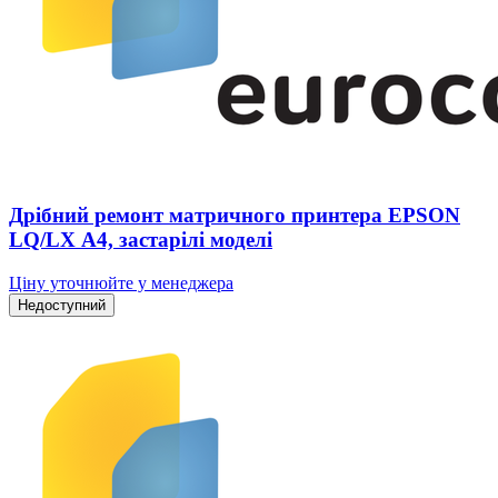
Дрібний ремонт матричного принтера EPSON
LQ/LX А4, застарілі моделі
Ціну уточнюйте у менеджера
Недоступний