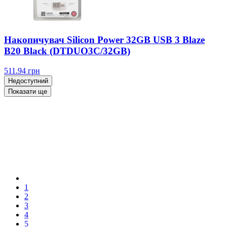
Накопичувач Silicon Power 32GB USB 3 Blaze
B20 Black (DTDUO3C/32GB)
511.94
грн
Недоступний
Показати ще
1
2
3
4
5