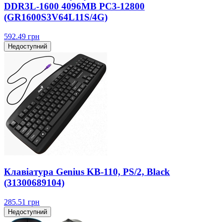
DDR3L-1600 4096MB PC3-12800
(GR1600S3V64L11S/4G)
592.49
грн
Недоступний
Клавіатура Genius KB-110, PS/2, Black
(31300689104)
285.51
грн
Недоступний