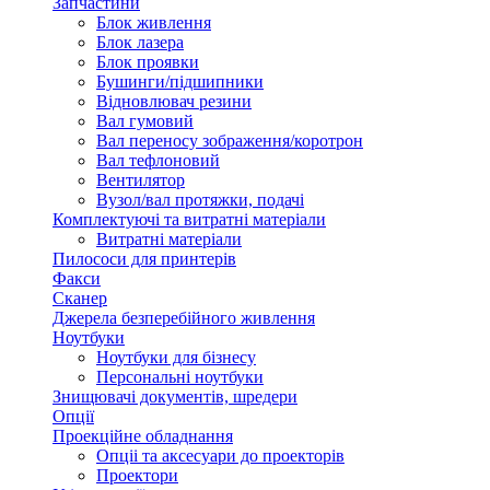
Запчастини
Блок живлення
Блок лазера
Блок проявки
Бушинги/підшипники
Відновлювач резини
Вал гумовий
Вал переносу зображення/коротрон
Вал тефлоновий
Вентилятор
Вузол/вал протяжки, подачі
Комплектуючі та витратні матеріали
Витратні матеріали
Пилососи для принтерів
Факси
Сканер
Джерела безперебійного живлення
Ноутбуки
Ноутбуки для бізнесу
Персональні ноутбуки
Знищювачі документів, шредери
Опції
Проекційне обладнання
Опціі та аксесуари до проекторів
Проектори