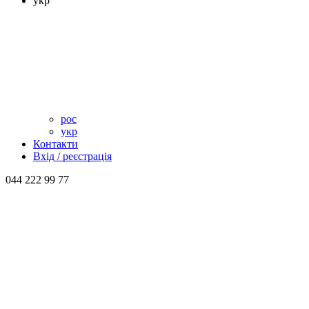
укр
рос
укр
Контакти
Вхід / реєстрація
044 222 99 77