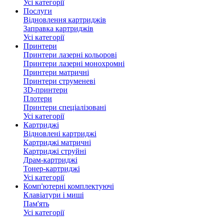
Усі категорії
Послуги
Відновлення картриджів
Заправка картриджів
Усі категорії
Принтери
Принтери лазерні кольорові
Принтери лазерні монохромні
Принтери матричні
Принтери струменеві
3D-принтери
Плотери
Принтери спеціалізовані
Усі категорії
Картриджі
Відновлені картриджі
Картриджі матричні
Картриджі струйні
Драм-картриджі
Тонер-картриджі
Усі категорії
Комп'ютерні комплектуючі
Клавіатури і миші
Пам'ять
Усі категорії