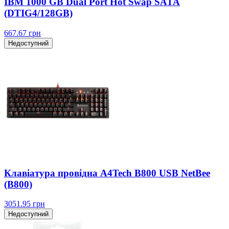
IBM 1000 GB Dual Port Hot Swap SATA
(DTIG4/128GB)
667.67
грн
Недоступний
Клавіатура провідна A4Tech B800 USB NetBee
(B800)
3051.95
грн
Недоступний