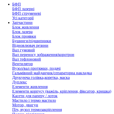
БФП
БФП лазерні
БФП струменеві
Усі категорії
Запчастини
Блок живлення
Блок лазера
Блок проявки
Бушинги/підшипники
Відновлювач резини
Вал гумовий
Вал переносу зображення/коротрон
Вал тефлоновий
Вентилятор
Вузол/вал протяжки, подачі
Гальмівний майданчик/сепараторна накладка
Друкуюча голівка,коретка, маска
Дуплекс
Елементи живлення
Елементи корпусу (важіль, кріплення, фіксатор, кришка)
Касети для паперу / лоток
Мастило і термо мастило
Мотор, двигун
Піч, вузол термозакріплення