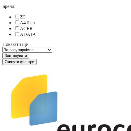
Бренд:
2E
A4Tech
ACER
ADATA
Показати ще
Застосувати
Скинути фільтри