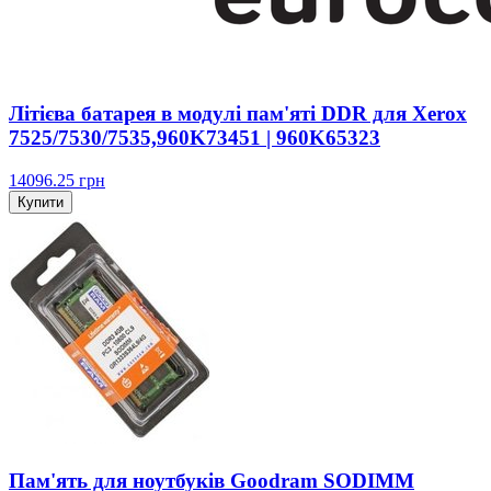
Літієва батарея в модулі пам'яті DDR для Xerox
7525/7530/7535,960K73451 | 960K65323
14096.25
грн
Купити
Пам'ять для ноутбуків Goodram SODIMM