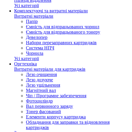
Палець відділення
Усі категорії
Комплектуючі та витратні матеріали
Витратні матеріали
Папір
Ємність для відпрацьованих чорнил
Ємність для відпрацьованого тонеру
Девелопер
Набори перезаправних картриджів
Система НПЧ
Чорнила
Усі категорії
Оргтехніка
Витратні матеріали для картриджів
Лезо очищення
Лезо дозуюче
Лезо ущільнення
Магнітний вал
Чіп / Програмне забезпечення
Фотоциліндр
Вал первинного заряду
Тонер фасований
Елементи корпусу картриджа
Обладнання для заправки та відновлення
картриджів