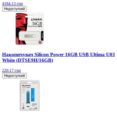
4184.13
грн
Недоступний
Накопичувач Silicon Power 16GB USB Ultima U03
White (DTSE9H/16GB)
220.17
грн
Недоступний