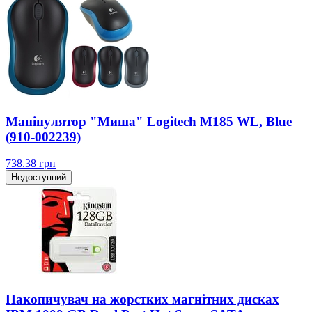
Маніпулятор "Миша" Logitech M185 WL, Blue
(910-002239)
738.38
грн
Недоступний
Накопичувач на жорстких магнітних дисках