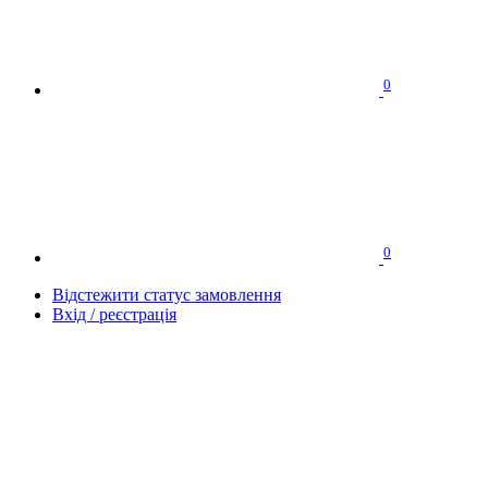
0
0
Відстежити статус замовлення
Вхід / реєстрація