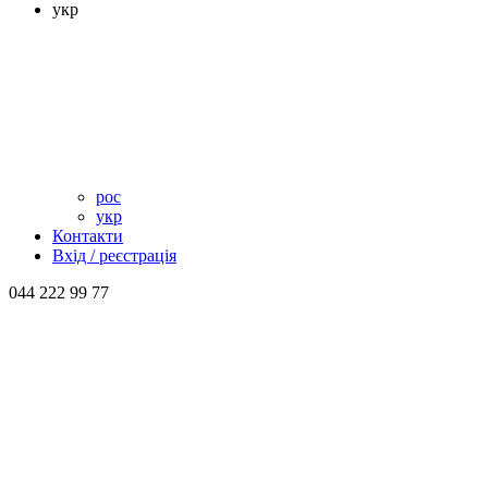
укр
рос
укр
Контакти
Вхід / реєстрація
044 222 99 77