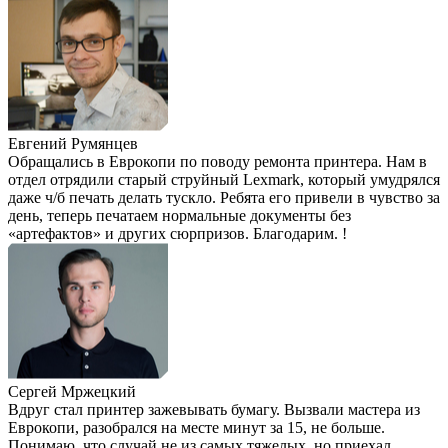
Евгений Румянцев
Обращались в Еврокопи по поводу ремонта принтера. Нам в
отдел отрядили старый струйный Lexmark, который умудрялся
даже ч/б печать делать тускло. Ребята его привели в чувство за
день, теперь печатаем нормальные документы без
«артефактов» и других сюрпризов. Благодарим. !
Сергей Мржецкий
Вдруг стал принтер зажевывать бумагу. Вызвали мастера из
Еврокопи, разобрался на месте минут за 15, не больше.
Понимаю, что случай не из самых тяжелых, но приехал