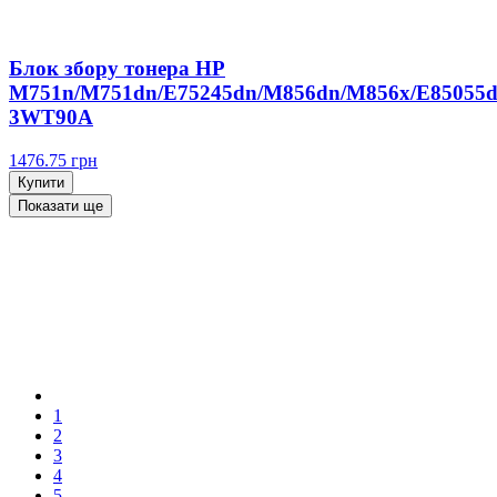
Блок збору тонера HP
M751n/M751dn/E75245dn/M856dn/M856x/E85055d
3WT90A
1476.75
грн
Купити
Показати ще
1
2
3
4
5