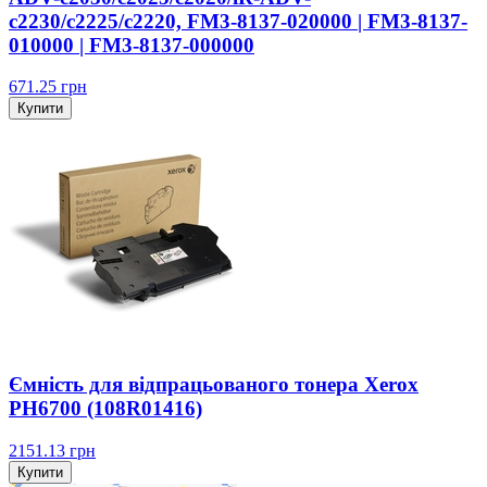
c2230/c2225/c2220, FM3-8137-020000 | FM3-8137-
010000 | FM3-8137-000000
671.25
грн
Купити
Ємність для відпрацьованого тонера Xerox
PH6700 (108R01416)
2151.13
грн
Купити