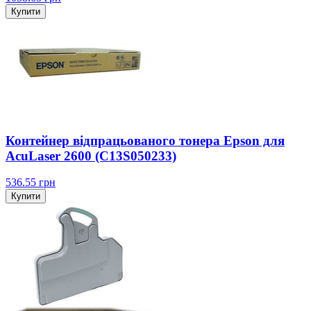
Купити
Контейнер відпрацьованого тонера Epson для
AcuLaser 2600 (C13S050233)
536.55
грн
Купити