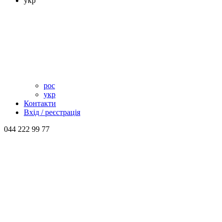
укр
рос
укр
Контакти
Вхід / реєстрація
044 222 99 77