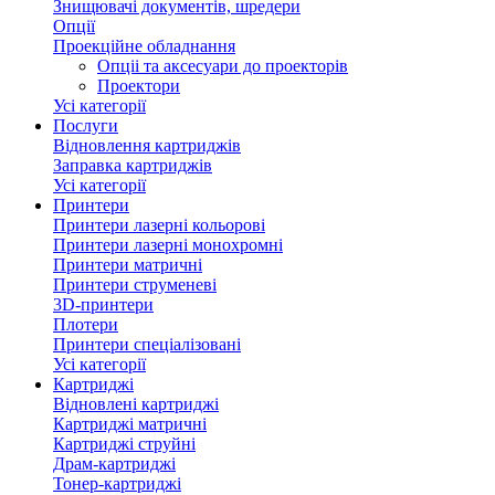
Знищювачі документів, шредери
Опції
Проекційне обладнання
Опціі та аксесуари до проекторів
Проектори
Усі категорії
Послуги
Відновлення картриджів
Заправка картриджів
Усі категорії
Принтери
Принтери лазерні кольорові
Принтери лазерні монохромні
Принтери матричні
Принтери струменеві
3D-принтери
Плотери
Принтери спеціалізовані
Усі категорії
Картриджі
Відновлені картриджі
Картриджі матричні
Картриджі струйні
Драм-картриджі
Тонер-картриджі