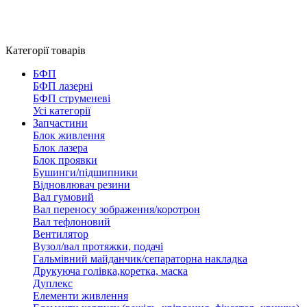
Категорії товарів
БФП
БФП лазерні
БФП струменеві
Усі категорії
Запчастини
Блок живлення
Блок лазера
Блок проявки
Бушинги/підшипники
Відновлювач резини
Вал гумовий
Вал переносу зображення/коротрон
Вал тефлоновий
Вентилятор
Вузол/вал протяжки, подачі
Гальмівний майданчик/сепараторна накладка
Друкуюча голівка,коретка, маска
Дуплекс
Елементи живлення