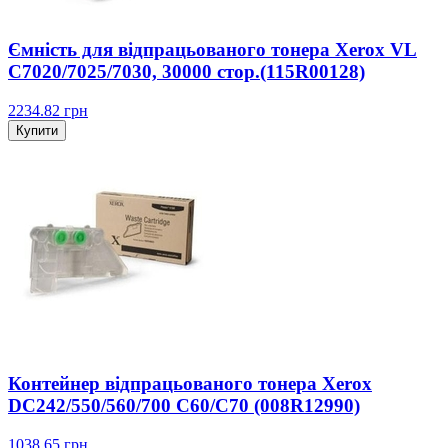
Ємність для відпрацьованого тонера Xerox VL
C7020/7025/7030, 30000 стор.(115R00128)
2234.82
грн
Купити
Контейнер відпрацьованого тонера Xerox
DC242/550/560/700 C60/C70 (008R12990)
1038.65
грн