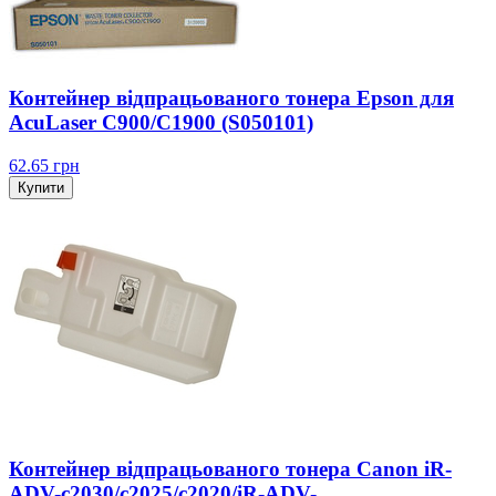
Контейнер відпрацьованого тонера Epson для
AcuLaser C900/C1900 (S050101)
62.65
грн
Купити
Контейнер відпрацьованого тонера Canon iR-
ADV-c2030/c2025/c2020/iR-ADV-