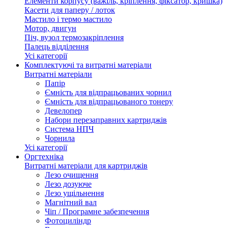
Елементи корпусу (важіль, кріплення, фіксатор, кришка)
Касети для паперу / лоток
Мастило і термо мастило
Мотор, двигун
Піч, вузол термозакріплення
Палець відділення
Усі категорії
Комплектуючі та витратні матеріали
Витратні матеріали
Папір
Ємність для відпрацьованих чорнил
Ємність для відпрацьованого тонеру
Девелопер
Набори перезаправних картриджів
Система НПЧ
Чорнила
Усі категорії
Оргтехніка
Витратні матеріали для картриджів
Лезо очищення
Лезо дозуюче
Лезо ущільнення
Магнітний вал
Чіп / Програмне забезпечення
Фотоциліндр