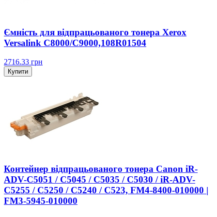
Ємність для відпрацьованого тонера Xerox
Versalink C8000/C9000,108R01504
2716.33
грн
Купити
Контейнер відпрацьованого тонера Canon iR-
ADV-C5051 / C5045 / C5035 / C5030 / iR-ADV-
C5255 / C5250 / C5240 / C523, FM4-8400-010000 |
FM3-5945-010000