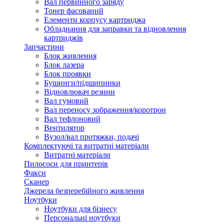
Вал первинного заряду
Тонер фасований
Елементи корпусу картриджа
Обладнання для заправки та відновлення
картриджів
Запчастини
Блок живлення
Блок лазера
Блок проявки
Бушинги/підшипники
Відновлювач резини
Вал гумовий
Вал переносу зображення/коротрон
Вал тефлоновий
Вентилятор
Вузол/вал протяжки, подачі
Комплектуючі та витратні матеріали
Витратні матеріали
Пилососи для принтерів
Факси
Сканер
Джерела безперебійного живлення
Ноутбуки
Ноутбуки для бізнесу
Персональні ноутбуки