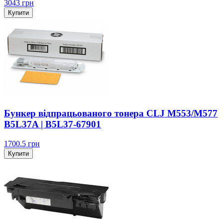
3043
грн
Купити
Бункер відпрацьованого тонера CLJ M553/M577
B5L37A | B5L37-67901
1700.5
грн
Купити