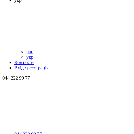
укр
рос
укр
Контакти
Вхід / реєстрація
044 222 99 77