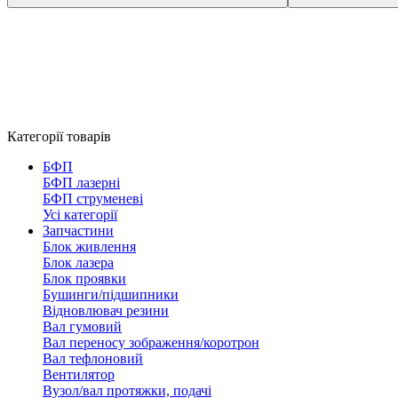
Категорії товарів
БФП
БФП лазерні
БФП струменеві
Усі категорії
Запчастини
Блок живлення
Блок лазера
Блок проявки
Бушинги/підшипники
Відновлювач резини
Вал гумовий
Вал переносу зображення/коротрон
Вал тефлоновий
Вентилятор
Вузол/вал протяжки, подачі