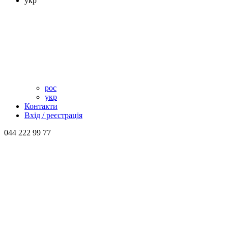
укр
рос
укр
Контакти
Вхід / реєстрація
044 222 99 77