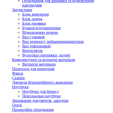
Обладнання для заправки та відновлення
картриджів
Запчастини
Блок живлення
Блок лазера
Блок проявки
Бушинги/підшипники
Відновлювач резини
Вал гумовий
Вал переносу зображення/коротрон
Вал тефлоновий
Вентилятор
Вузол/вал протяжки, подачі
Комплектуючі та витратні матеріали
Витратні матеріали
Пилососи для принтерів
Факси
Сканер
Джерела безперебійного живлення
Ноутбуки
Ноутбуки для бізнесу
Персональні ноутбуки
Знищювачі документів, шредери
Опції
Проекційне обладнання