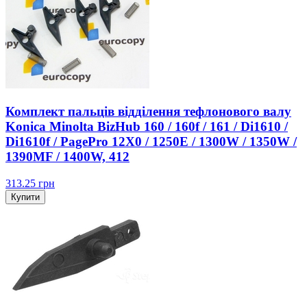
Комплект пальців відділення тефлонового валу
Konica Minolta BizHub 160 / 160f / 161 / Di1610 /
Di1610f / PagePro 12X0 / 1250E / 1300W / 1350W /
1390MF / 1400W, 412
313.25
грн
Купити