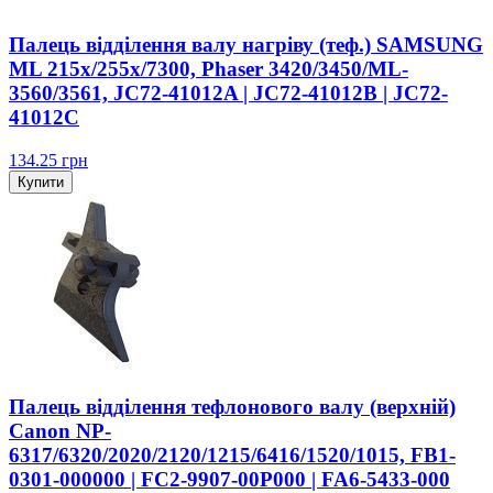
Палець відділення валу нагріву (теф.) SAMSUNG
ML 215x/255x/7300, Phaser 3420/3450/ML-
3560/3561, JC72-41012A | JC72-41012B | JC72-
41012C
134.25
грн
Купити
Палець відділення тефлонового валу (верхній)
Canon NP-
6317/6320/2020/2120/1215/6416/1520/1015, FB1-
0301-000000 | FC2-9907-00P000 | FA6-5433-000