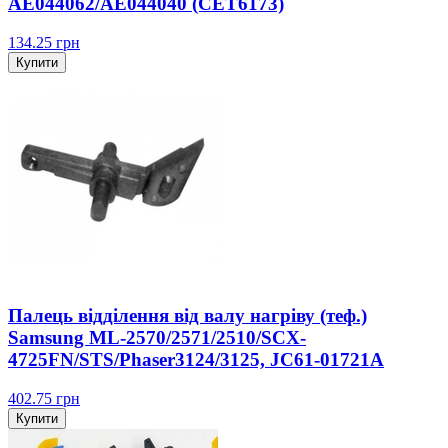
AE044062/AE044040 (CET6173)
134.25
грн
Купити
Палець відділення від валу нагріву (теф.)
Samsung ML-2570/2571/2510/SCX-
4725FN/STS/Phaser3124/3125, JC61-01721A
402.75
грн
Купити