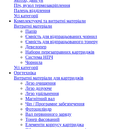
Мотор, двигун
Піч, вузол термозакріплення
Палець відділення
Усі категорії
Комплектуючі та витратні матеріали
Витратні матеріали
Папір
Ємність для відпрацьованих чорнил
Ємність для відпрацьованого тонеру
Девелопер
Набори перезаправних картриджів
Система НПЧ
Чорнила
Усі категорії
Оргтехніка
Витратні матеріали для картриджів
Лезо очищення
Лезо дозуюче
Лезо ущільнення
Магнітний вал
Чіп / Програмне забезпечення
Фотоциліндр
Вал первинного заряду
Тонер фасований
Елементи корпусу картриджа