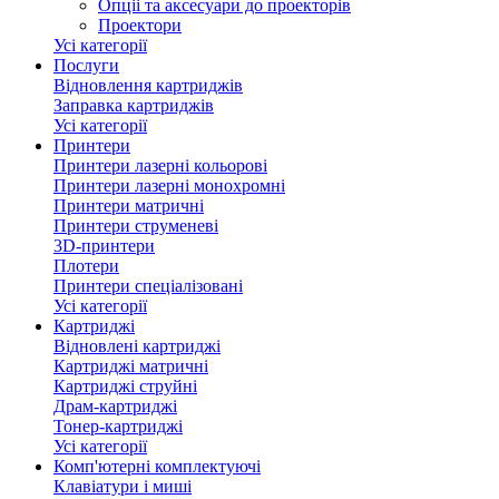
Опціі та аксесуари до проекторів
Проектори
Усі категорії
Послуги
Відновлення картриджів
Заправка картриджів
Усі категорії
Принтери
Принтери лазерні кольорові
Принтери лазерні монохромні
Принтери матричні
Принтери струменеві
3D-принтери
Плотери
Принтери спеціалізовані
Усі категорії
Картриджі
Відновлені картриджі
Картриджі матричні
Картриджі струйні
Драм-картриджі
Тонер-картриджі
Усі категорії
Комп'ютерні комплектуючі
Клавіатури і миші