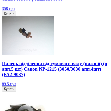
358
грн
Купити
Палець відділення від гумового валу (нижній) (в
апп.5 шт) Canon NP-1215 (3050/3030 апп.4шт)
(FA2-9037)
89.5
грн
Купити