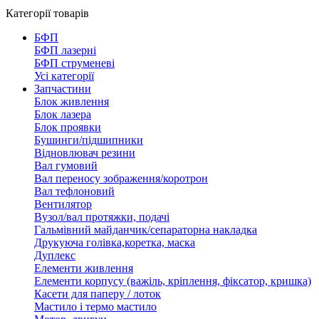
Категорії товарів
БФП
БФП лазерні
БФП струменеві
Усі категорії
Запчастини
Блок живлення
Блок лазера
Блок проявки
Бушинги/підшипники
Відновлювач резини
Вал гумовий
Вал переносу зображення/коротрон
Вал тефлоновий
Вентилятор
Вузол/вал протяжки, подачі
Гальмівний майданчик/сепараторна накладка
Друкуюча голівка,коретка, маска
Дуплекс
Елементи живлення
Елементи корпусу (важіль, кріплення, фіксатор, кришка)
Касети для паперу / лоток
Мастило і термо мастило