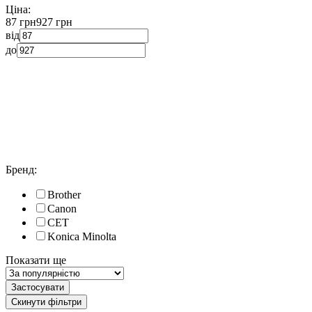
Ціна:
87 грн
927 грн
від
до
Бренд:
Brother
Canon
CET
Konica Minolta
Показати ще
Застосувати
Скинути фільтри