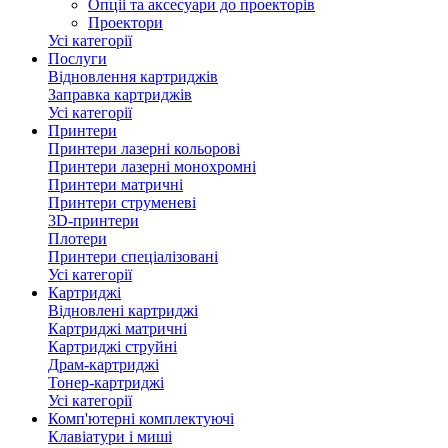
Опціі та аксесуари до проекторів
Проектори
Усі категорії
Послуги
Відновлення картриджів
Заправка картриджів
Усі категорії
Принтери
Принтери лазерні кольорові
Принтери лазерні монохромні
Принтери матричні
Принтери струменеві
3D-принтери
Плотери
Принтери спеціалізовані
Усі категорії
Картриджі
Відновлені картриджі
Картриджі матричні
Картриджі струйні
Драм-картриджі
Тонер-картриджі
Усі категорії
Комп'ютерні комплектуючі
Клавіатури і миші