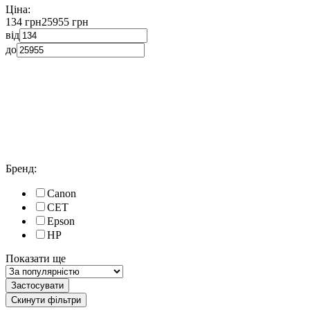
Ціна:
134 грн
25955 грн
від
до
Бренд:
Canon
CET
Epson
HP
Показати ще
Застосувати
Скинути фільтри