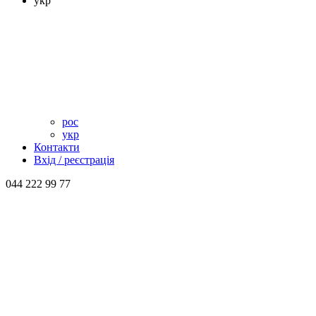
укр
рос
укр
Контакти
Вхід / реєстрація
044 222 99 77