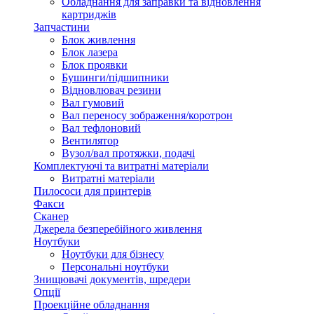
Обладнання для заправки та відновлення
картриджів
Запчастини
Блок живлення
Блок лазера
Блок проявки
Бушинги/підшипники
Відновлювач резини
Вал гумовий
Вал переносу зображення/коротрон
Вал тефлоновий
Вентилятор
Вузол/вал протяжки, подачі
Комплектуючі та витратні матеріали
Витратні матеріали
Пилососи для принтерів
Факси
Сканер
Джерела безперебійного живлення
Ноутбуки
Ноутбуки для бізнесу
Персональні ноутбуки
Знищювачі документів, шредери
Опції
Проекційне обладнання