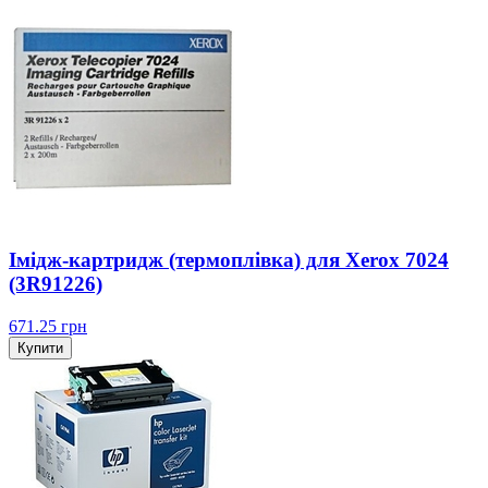
Імідж-картридж (термоплівка) для Xerox 7024
(3R91226)
671.25
грн
Купити