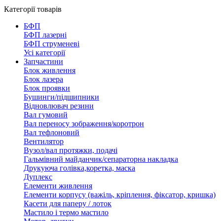
Категорії товарів
БФП
БФП лазерні
БФП струменеві
Усі категорії
Запчастини
Блок живлення
Блок лазера
Блок проявки
Бушинги/підшипники
Відновлювач резини
Вал гумовий
Вал переносу зображення/коротрон
Вал тефлоновий
Вентилятор
Вузол/вал протяжки, подачі
Гальмівний майданчик/сепараторна накладка
Друкуюча голівка,коретка, маска
Дуплекс
Елементи живлення
Елементи корпусу (важіль, кріплення, фіксатор, кришка)
Касети для паперу / лоток
Мастило і термо мастило