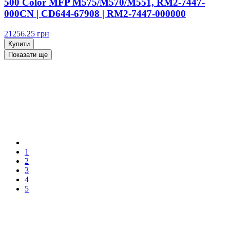
500 Color MFP M575/M570/M551, RM2-7447-
000CN | CD644-67908 | RM2-7447-000000
21256.25
грн
Купити
Показати ще
1
2
3
4
5