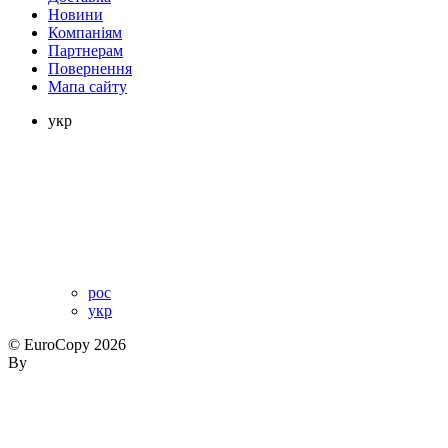
Новини
Компаніям
Партнерам
Повернення
Мапа сайту
укр
рос
укр
© EuroCopy 2026
By