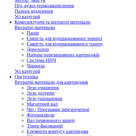
Мотор, двигун
Піч, вузол термозакріплення
Палець відділення
Усі категорії
Комплектуючі та витратні матеріали
Витратні матеріали
Папір
Ємність для відпрацьованих чорнил
Ємність для відпрацьованого тонеру
Девелопер
Набори перезаправних картриджів
Система НПЧ
Чорнила
Усі категорії
Оргтехніка
Витратні матеріали для картриджів
Лезо очищення
Лезо дозуюче
Лезо ущільнення
Магнітний вал
Чіп / Програмне забезпечення
Фотоциліндр
Вал первинного заряду
Тонер фасований
Елементи корпусу картриджа