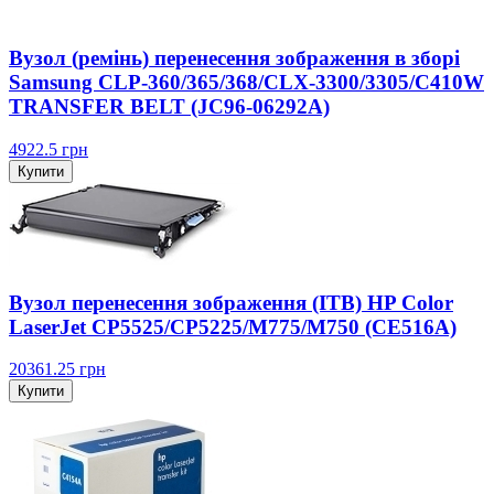
Вузол (ремінь) перенесення зображення в зборі
Samsung CLP-360/365/368/CLX-3300/3305/C410W
TRANSFER BELT (JC96-06292A)
4922.5
грн
Купити
Вузол перенесення зображення (ITB) HP Color
LaserJet CP5525/CP5225/M775/M750 (CE516A)
20361.25
грн
Купити