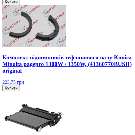
Купити
Комплект підшипників тефлонового валу Konica
Minolta pagepro 1300W / 1350W, (41360770BUSH)
original
223.75
грн
Купити