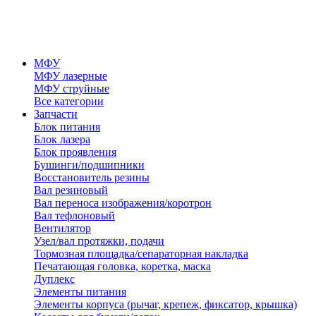
МФУ
МФУ лазерные
МФУ струйные
Все категории
Запчасти
Блок питания
Блок лазера
Блок проявления
Бушинги/подшипники
Восстановитель резины
Вал резиновый
Вал переноса изображения/коротрон
Вал тефлоновый
Вентилятор
Узел/вал протяжки, подачи
Тормозная площадка/сепараторная накладка
Печатающая головка, коретка, маска
Дуплекс
Элементы питания
Элементы корпуса (рычаг, крепеж, фиксатор, крышка)