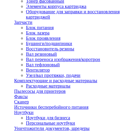
Тонер фасованный
Элементы корпуса картриджа
Оборудование для заправки и восстановления
картриджей
Запчасти
Блок питания
Блок лазера
Блок проявления
Бушинги/подшипники
Восстановитель резины
Вал резиновый
Вал переноса изображения/коротрон
Вал тефлоновый
Вентилятор
Узел/вал протяжки, подачи
Комплектующие и расходные материалы
Расходные материалы
Пылесосы для принтеров
Факсы
Сканер
Источники бесперебойного питания
Ноутбуки
Ноутбуки для бизнеса
Персональные ноутбуки
Уничтожители документов, шредеры