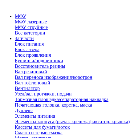
МФУ
МФУ лазерные
МФУ струйные
Все категории
Запчасти
Блок питания
Блок лазера
Блок проявления
Бушинги/подшипники
Восстановитель резины
Вал резиновый
Вал переноса изображения/коротрон
Вал тефлоновый
Вентилятор
Узел/вал протяжки, подачи
Тормозная площадка/сепараторная накладка
Печатающая головка, коретка, маска
Дуплекс
Элементы питания
Элементы корпуса (рычаг, крепеж, фиксатор, крышка)
Кассеты для бумаги/лоток
Смазка и термо смазка