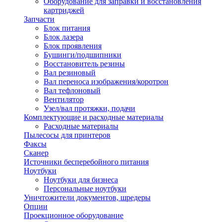
Оборудование для заправки и восстановления
картриджей
Запчасти
Блок питания
Блок лазера
Блок проявления
Бушинги/подшипники
Восстановитель резины
Вал резиновый
Вал переноса изображения/коротрон
Вал тефлоновый
Вентилятор
Узел/вал протяжки, подачи
Комплектующие и расходные материалы
Расходные материалы
Пылесосы для принтеров
Факсы
Сканер
Источники бесперебойного питания
Ноутбуки
Ноутбуки для бизнеса
Персональные ноутбуки
Уничтожители документов, шредеры
Опции
Проекционное оборудование