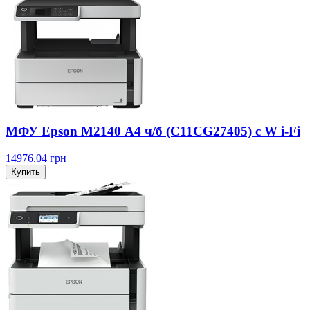
МФУ Epson M2140 А4 ч/б (C11CG27405) с W i-Fi
14976.04
грн
Купить