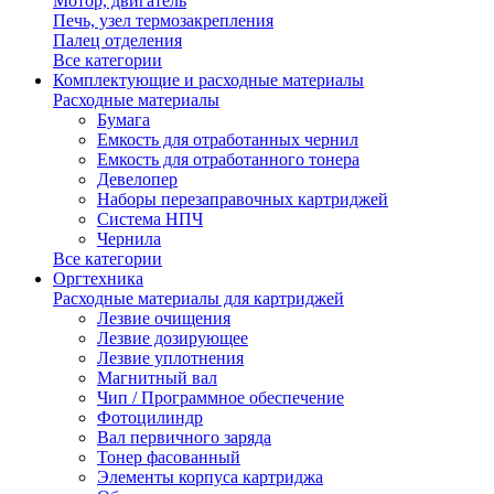
Мотор, двигатель
Печь, узел термозакрепления
Палец отделения
Все категории
Комплектующие и расходные материалы
Расходные материалы
Бумага
Емкость для отработанных чернил
Емкость для отработанного тонера
Девелопер
Наборы перезаправочных картриджей
Система НПЧ
Чернила
Все категории
Оргтехника
Расходные материалы для картриджей
Лезвие очищения
Лезвие дозирующее
Лезвие уплотнения
Магнитный вал
Чип / Программное обеспечение
Фотоцилиндр
Вал первичного заряда
Тонер фасованный
Элементы корпуса картриджа