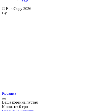
укр
© EuroCopy 2026
By
Корзина
Ваша корзина пустая
К оплате:
0
грн