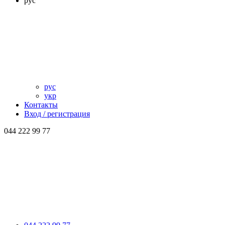
рус
рус
укр
Контакты
Вход / регистрация
044 222 99 77