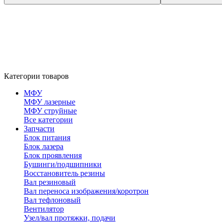
Категории товаров
МФУ
МФУ лазерные
МФУ струйные
Все категории
Запчасти
Блок питания
Блок лазера
Блок проявления
Бушинги/подшипники
Восстановитель резины
Вал резиновый
Вал переноса изображения/коротрон
Вал тефлоновый
Вентилятор
Узел/вал протяжки, подачи