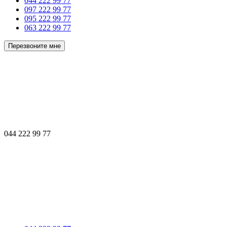
044 222 99 77
097 222 99 77
095 222 99 77
063 222 99 77
Перезвоните мне
044 222 99 77