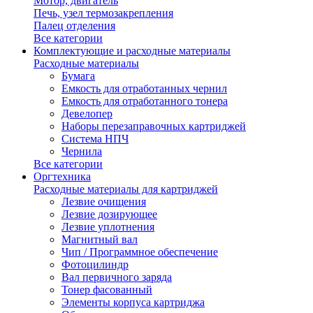
Мотор, двигатель
Печь, узел термозакрепления
Палец отделения
Все категории
Комплектующие и расходные материалы
Расходные материалы
Бумага
Емкость для отработанных чернил
Емкость для отработанного тонера
Девелопер
Наборы перезаправочных картриджей
Система НПЧ
Чернила
Все категории
Оргтехника
Расходные материалы для картриджей
Лезвие очищения
Лезвие дозирующее
Лезвие уплотнения
Магнитный вал
Чип / Программное обеспечение
Фотоцилиндр
Вал первичного заряда
Тонер фасованный
Элементы корпуса картриджа