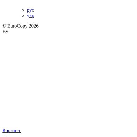
рус
укр
© EuroCopy 2026
By
Корзина