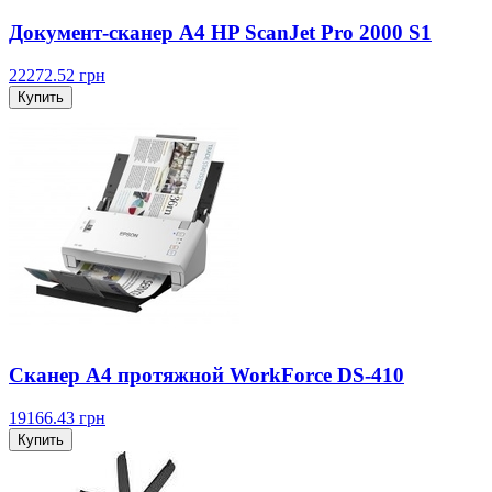
Документ-сканер А4 HP ScanJet Pro 2000 S1
22272.52
грн
Купить
Сканер А4 протяжной WorkForce DS-410
19166.43
грн
Купить