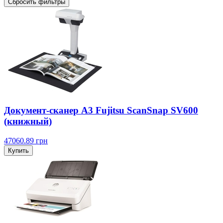
Сбросить фильтры
Документ-сканер A3 Fujitsu ScanSnap SV600
(книжный)
47060.89
грн
Купить