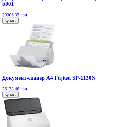
b001
29306.33
грн
Купить
Документ-сканер A4 Fujitsu SP-1130N
26138.48
грн
Купить