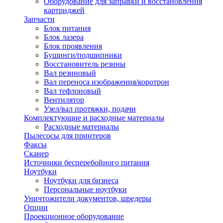
Оборудование для заправки и восстановления
картриджей
Запчасти
Блок питания
Блок лазера
Блок проявления
Бушинги/подшипники
Восстановитель резины
Вал резиновый
Вал переноса изображения/коротрон
Вал тефлоновый
Вентилятор
Узел/вал протяжки, подачи
Комплектующие и расходные материалы
Расходные материалы
Пылесосы для принтеров
Факсы
Сканер
Источники бесперебойного питания
Ноутбуки
Ноутбуки для бизнеса
Персональные ноутбуки
Уничтожители документов, шредеры
Опции
Проекционное оборудование