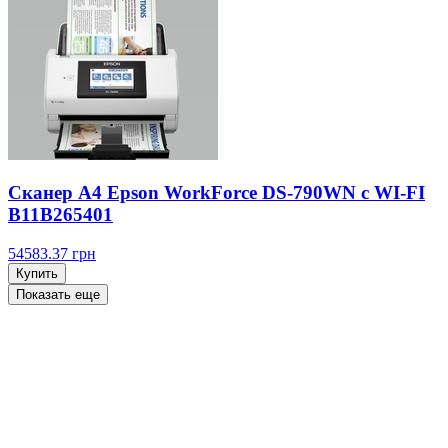
Сканер A4 Epson WorkForce DS-790WN с WI-FI
B11B265401
54583.37
грн
Купить
Показать еще