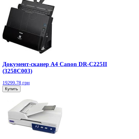
Документ-сканер А4 Canon DR-C225II
(3258C003)
19299.78
грн
Купить