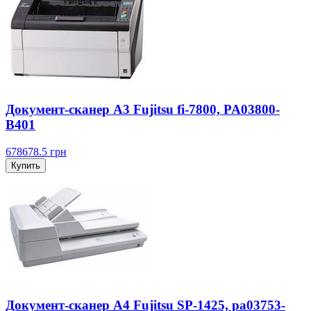
Документ-сканер A3 Fujitsu fi-7800, PA03800-
B401
678678.5
грн
Купить
Документ-сканер A4 Fujitsu SP-1425, pa03753-