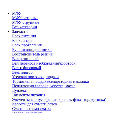
МФУ
МФУ лазерные
МФУ струйные
Все категории
Запчасти
Блок питания
Блок лазера
Блок проявления
Бушинги/подшипники
Восстановитель резины
Вал резиновый
Вал переноса изображения/коротрон
Вал тефлоновый
Вентилятор
Узел/вал протяжки, подачи
Тормозная площадка/сепараторная накладка
Печатающая головка, коретка, маска
Дуплекс
Элементы питания
Элементы корпуса (рычаг, крепеж, фиксатор, крышка)
Кассеты для бумаги/лоток
Смазка и термо смазка