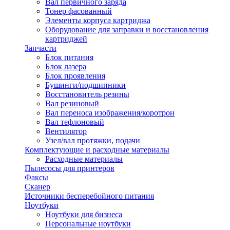
Вал первичного заряда
Тонер фасованный
Элементы корпуса картриджа
Оборудование для заправки и восстановления
картриджей
Запчасти
Блок питания
Блок лазера
Блок проявления
Бушинги/подшипники
Восстановитель резины
Вал резиновый
Вал переноса изображения/коротрон
Вал тефлоновый
Вентилятор
Узел/вал протяжки, подачи
Комплектующие и расходные материалы
Расходные материалы
Пылесосы для принтеров
Факсы
Сканер
Источники бесперебойного питания
Ноутбуки
Ноутбуки для бизнеса
Персональные ноутбуки