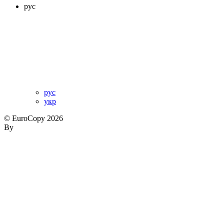
рус
рус
укр
© EuroCopy 2026
By