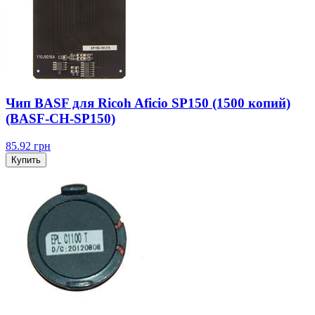
Чип BASF для Ricoh Aficio SP150 (1500 копий)
(BASF-CH-SP150)
85.92
грн
Купить