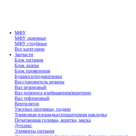
МФУ
МФУ лазерные
МФУ струйные
Все категории
Запчасти
Блок питания
Блок лазера
Блок проявления
Бушинги/подшипники
Восстановитель резины
Вал резиновый
Вал переноса изображения/коротрон
Вал тефлоновый
Вентилятор
Узел/вал протяжки, подачи
Тормозная площадка/сепараторная накладка
Печатающая головка, коретка, маска
Дуплекс
Элементы питания