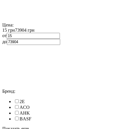
Цена:
15 грн
73904 грн
от
до
Бренд:
2E
ACO
AHK
BASF
Показать еще