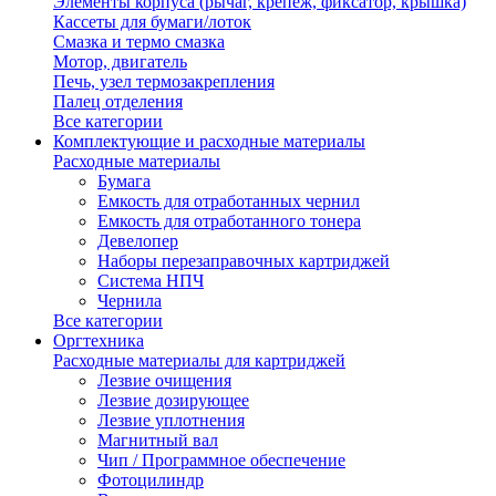
Элементы корпуса (рычаг, крепеж, фиксатор, крышка)
Кассеты для бумаги/лоток
Смазка и термо смазка
Мотор, двигатель
Печь, узел термозакрепления
Палец отделения
Все категории
Комплектующие и расходные материалы
Расходные материалы
Бумага
Емкость для отработанных чернил
Емкость для отработанного тонера
Девелопер
Наборы перезаправочных картриджей
Система НПЧ
Чернила
Все категории
Оргтехника
Расходные материалы для картриджей
Лезвие очищения
Лезвие дозирующее
Лезвие уплотнения
Магнитный вал
Чип / Программное обеспечение
Фотоцилиндр