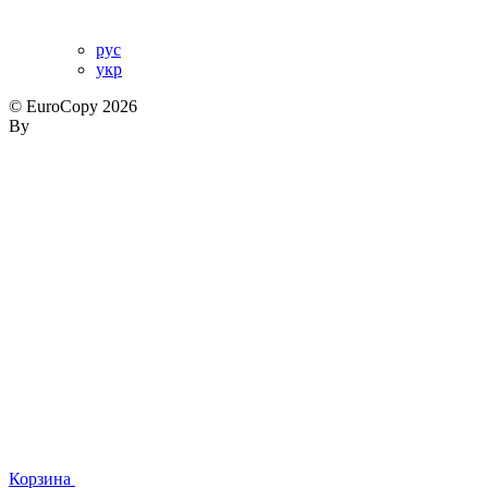
рус
укр
© EuroCopy 2026
By
Корзина