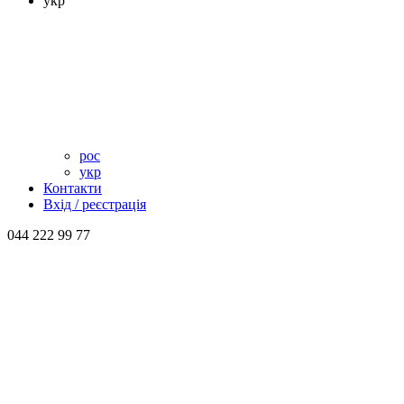
укр
рос
укр
Контакти
Вхід / реєстрація
044 222 99 77