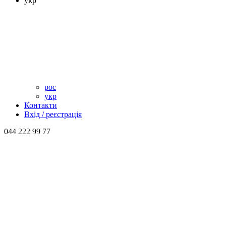
укр
рос
укр
Контакти
Вхід / реєстрація
044 222 99 77