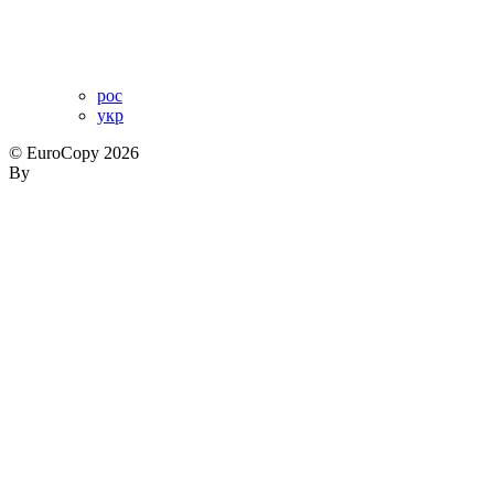
рос
укр
© EuroCopy 2026
By