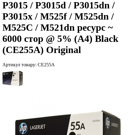
P3015 / P3015d / P3015dn /
P3015x / M525f / M525dn /
M525C / M521dn ресурс ~
6000 стор @ 5% (A4) Black
(CE255A) Original
Артикул товару:
CE255A