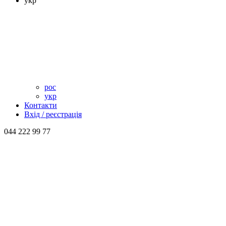
укр
рос
укр
Контакти
Вхід / реєстрація
044 222 99 77