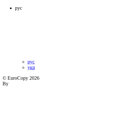
рус
рус
укр
© EuroCopy 2026
By