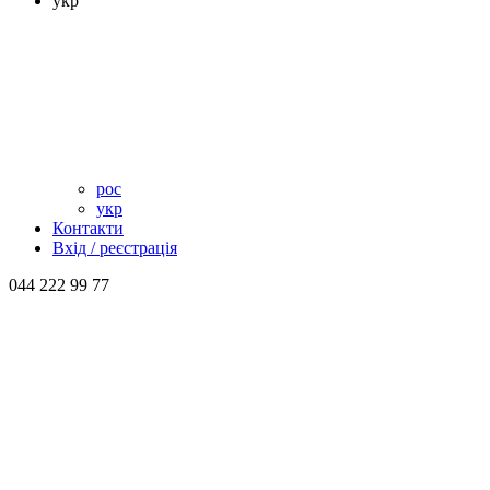
укр
рос
укр
Контакти
Вхід / реєстрація
044 222 99 77