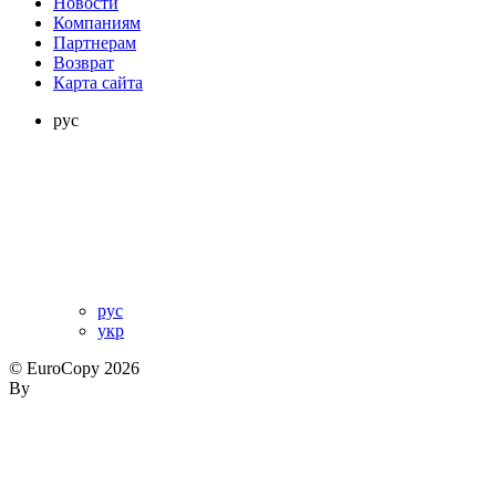
Новости
Компаниям
Партнерам
Возврат
Карта сайта
рус
рус
укр
© EuroCopy 2026
By