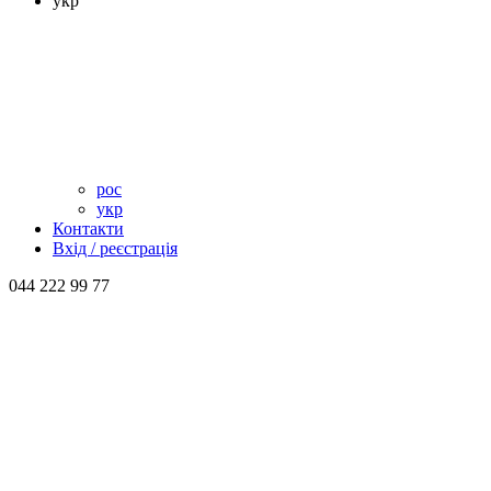
укр
рос
укр
Контакти
Вхід / реєстрація
044 222 99 77