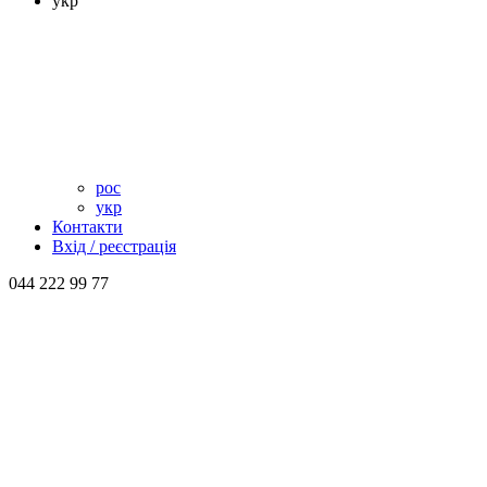
укр
рос
укр
Контакти
Вхід / реєстрація
044 222 99 77