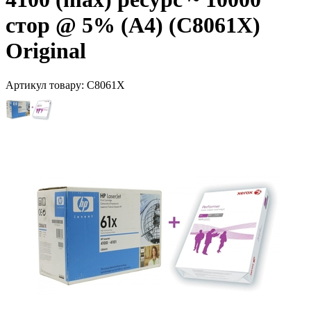
стор @ 5% (A4) (C8061X)
Original
Артикул товару:
C8061X