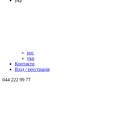
укр
рос
укр
Контакти
Вхід / реєстрація
044 222 99 77