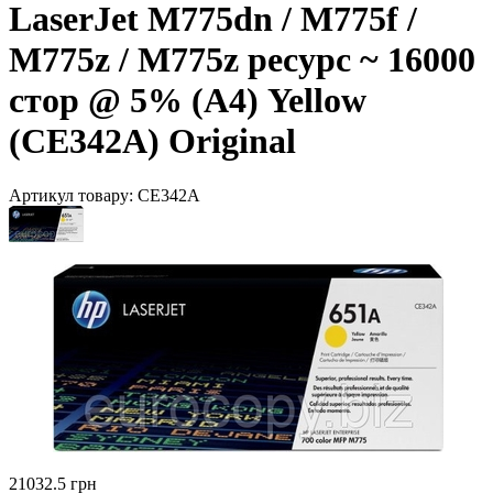
LaserJet M775dn / M775f /
M775z / M775z ресурс ~ 16000
стор @ 5% (A4) Yellow
(CE342A) Original
Артикул товару:
CE342A
21032.5 грн