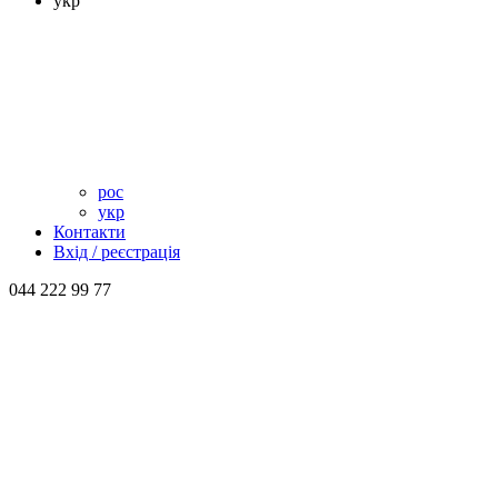
укр
рос
укр
Контакти
Вхід / реєстрація
044 222 99 77