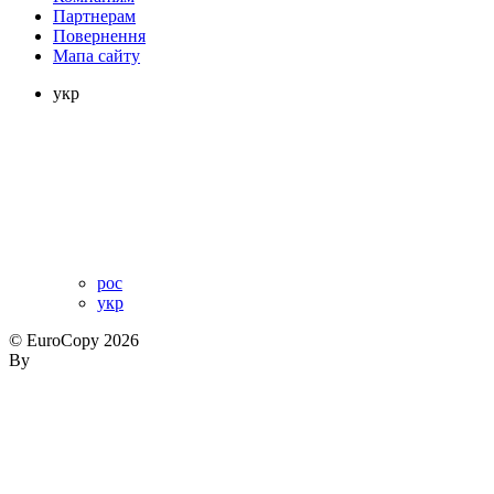
Партнерам
Повернення
Мапа сайту
укр
рос
укр
© EuroCopy 2026
By