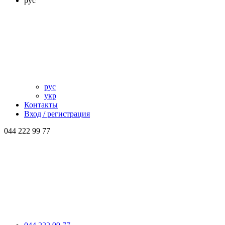
рус
рус
укр
Контакты
Вход / регистрация
044 222 99 77