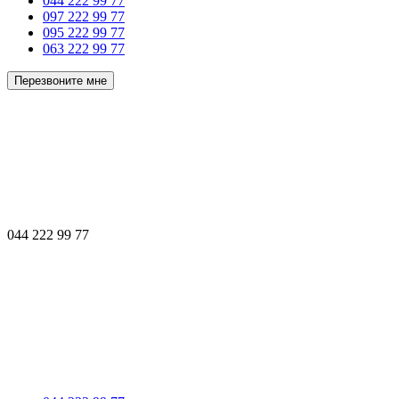
044 222 99 77
097 222 99 77
095 222 99 77
063 222 99 77
Перезвоните мне
044 222 99 77