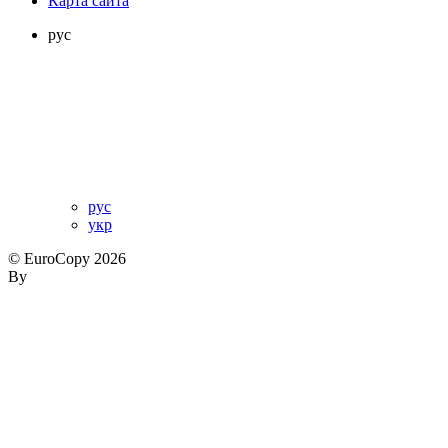
Карта сайта
рус
рус
укр
© EuroCopy 2026
By