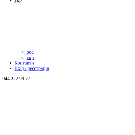
укр
рос
укр
Контакти
Вхід / реєстрація
044 222 99 77