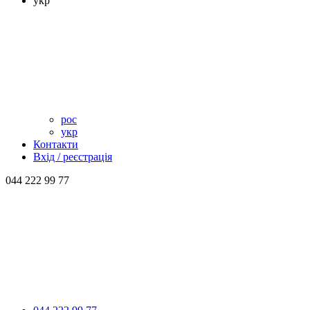
укр
рос
укр
Контакти
Вхід / реєстрація
044 222 99 77