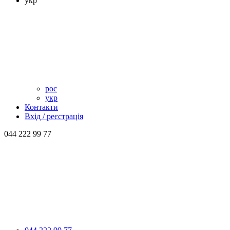
укр
рос
укр
Контакти
Вхід / реєстрація
044 222 99 77