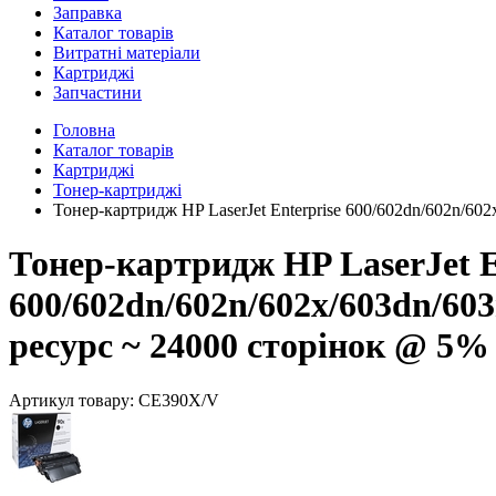
Заправка
Каталог товарів
Витратні матеріали
Картриджі
Запчастини
Головна
Каталог товарів
Картриджі
Тонер-картриджі
Тонер-картридж HP LaserJet Enterprise 600/602dn/602n/6
Тонер-картридж HP LaserJet E
600/602dn/602n/602x/603dn/60
ресурс ~ 24000 сторінок @ 5%
Артикул товару:
CE390X/V