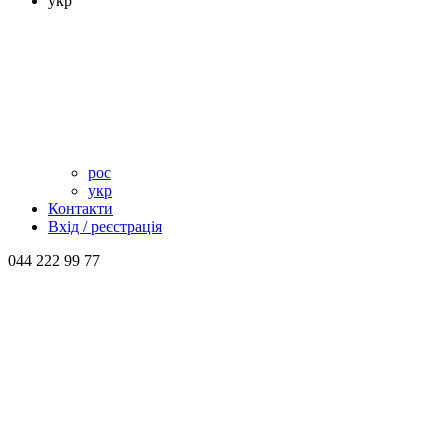
укр
рос
укр
Контакти
Вхід / реєстрація
044 222 99 77