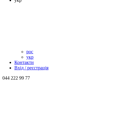
укр
рос
укр
Контакти
Вхід / реєстрація
044 222 99 77