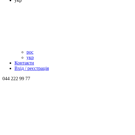
укр
рос
укр
Контакти
Вхід / реєстрація
044 222 99 77