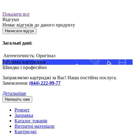
Показати все
Відгуки
Немає відгуків до даного продукту
Написати відгук
Загальні дані:
Автентичність:
Оригінал
Заправка картриджів
Швидко і професійно
Заправляємо картриджі за Вас! Наша постійна послуга.
Замовлення:
(044) 222-99-77
Детальніше
Напишіть нам
Ремонт
Заправка
Каталог товарів
Витратні матеріали
Картриджі