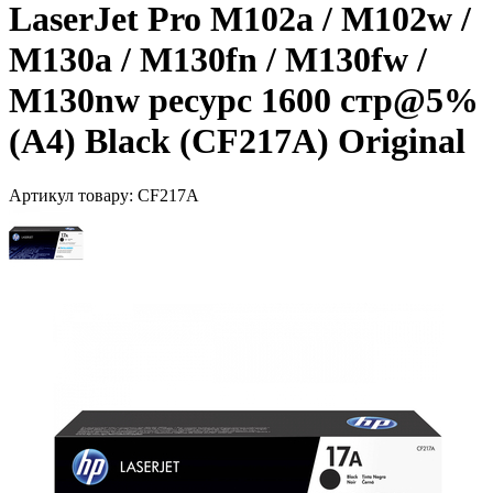
LaserJet Pro M102a / M102w /
M130a / M130fn / M130fw /
M130nw ресурс 1600 стр@5%
(A4) Black (CF217A) Original
Артикул товару:
CF217A