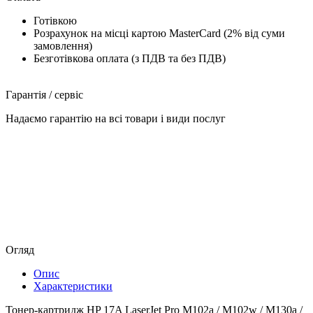
Готівкою
Розрахунок на місці картою MasterCard (2% від суми
замовлення)
Безготівкова оплата (з ПДВ та без ПДВ)
Гарантія / сервіс
Надаємо гарантію на всі товари і види послуг
Огляд
Опис
Характеристики
Тонер-картридж HP 17A LaserJet Pro M102a / M102w / M130a /