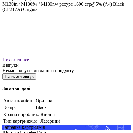
M130fn / M130fw / M130nw ресурс 1600 стр@5% (A4) Black
(CF217A) Original
Показати все
Відгуки
Немає відгуків до даного продукту
Написати відгук
Загальні дані:
Автентичність:
Оригінал
Колір:
Black
Країна виробник:
Японія
Тип картриджів:
Лазерний
Заправка картриджів
Швидко і професійно