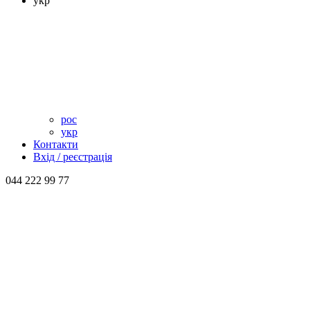
укр
рос
укр
Контакти
Вхід / реєстрація
044 222 99 77