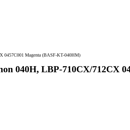
CX 0457C001 Magenta (BASF-KT-040HM)
non 040H, LBP-710CX/712CX 0