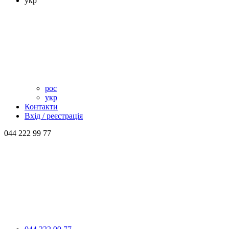
укр
рос
укр
Контакти
Вхід / реєстрація
044 222 99 77