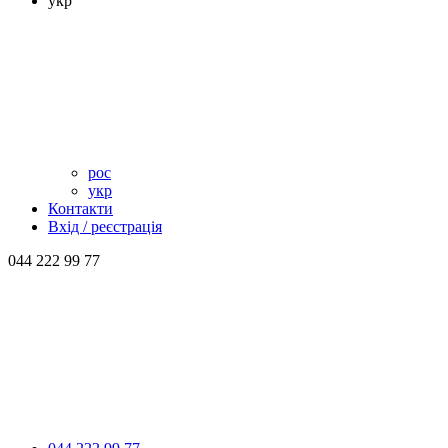
укр
рос
укр
Контакти
Вхід / реєстрація
044 222 99 77