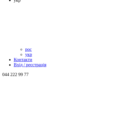
укр
рос
укр
Контакти
Вхід / реєстрація
044 222 99 77