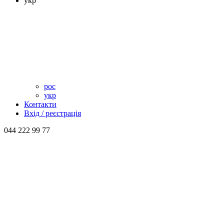
укр
рос
укр
Контакти
Вхід / реєстрація
044 222 99 77