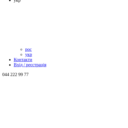
укр
рос
укр
Контакти
Вхід / реєстрація
044 222 99 77