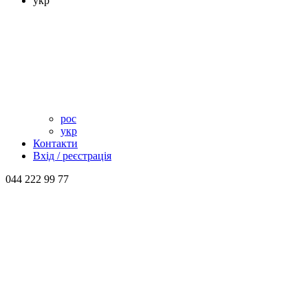
укр
рос
укр
Контакти
Вхід / реєстрація
044 222 99 77