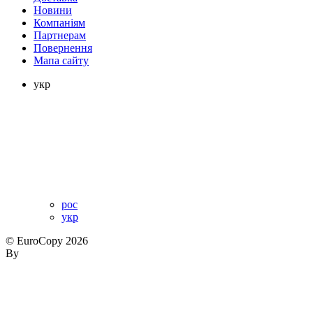
Новини
Компаніям
Партнерам
Повернення
Мапа сайту
укр
рос
укр
© EuroCopy 2026
By