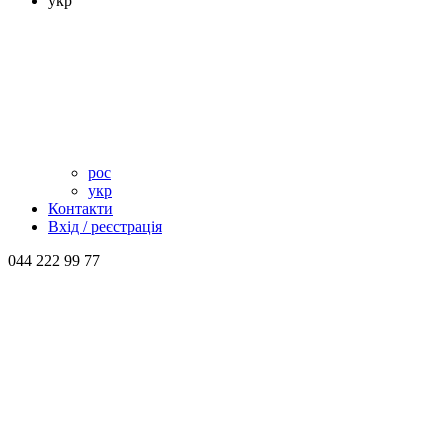
укр
рос
укр
Контакти
Вхід / реєстрація
044 222 99 77