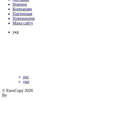
Новини
Компаніям
Партнерам
Повернення
Мапа сайту
укр
рос
укр
© EuroCopy 2026
By