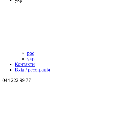
укр
рос
укр
Контакти
Вхід / реєстрація
044 222 99 77