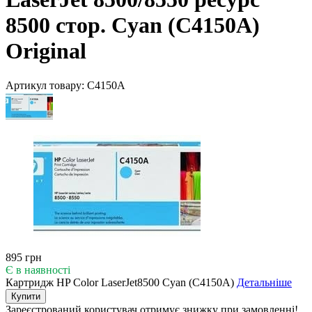
8500 стор. Cyan (C4150A)
Original
Артикул товару:
C4150A
895 грн
Є в наявності
Картридж HP Color LaserJet8500 Cyan (C4150A)
Детальніше
Купити
Зареєстрований користувач
отримує знижку при замовленні!