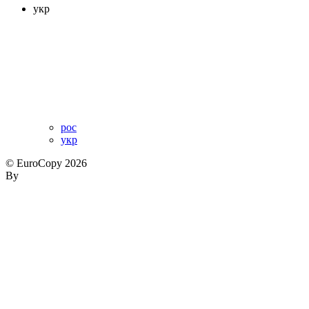
укр
рос
укр
© EuroCopy 2026
By