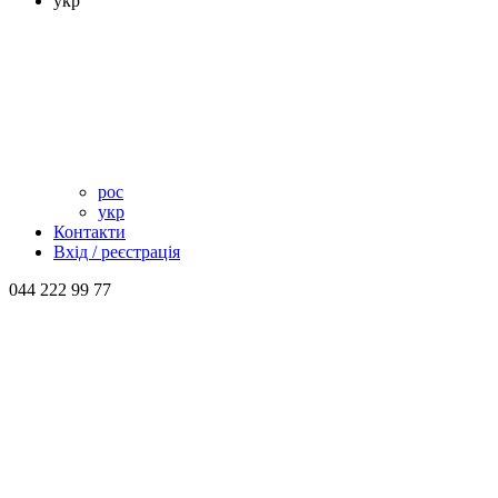
укр
рос
укр
Контакти
Вхід / реєстрація
044 222 99 77