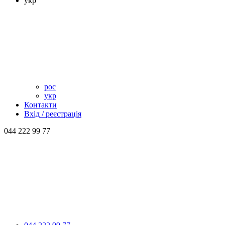
укр
рос
укр
Контакти
Вхід / реєстрація
044 222 99 77