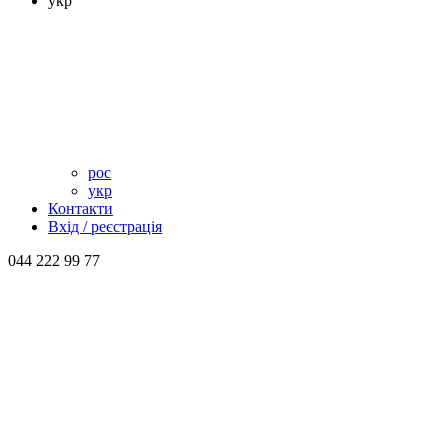
укр
рос
укр
Контакти
Вхід / реєстрація
044 222 99 77