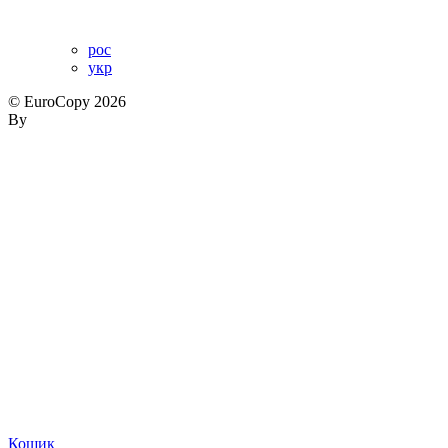
рос
укр
© EuroCopy 2026
By
Кошик