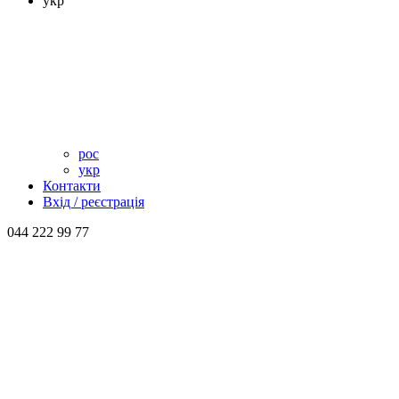
укр
рос
укр
Контакти
Вхід / реєстрація
044 222 99 77