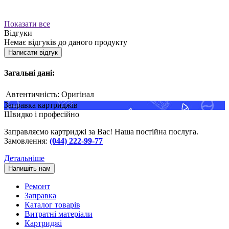
Показати все
Відгуки
Немає відгуків до даного продукту
Написати відгук
Загальні дані:
Автентичність:
Оригінал
Заправка картриджів
Швидко і професійно
Заправляємо картриджі за Вас! Наша постійна послуга.
Замовлення:
(044) 222-99-77
Детальніше
Напишіть нам
Ремонт
Заправка
Каталог товарів
Витратні матеріали
Картриджі