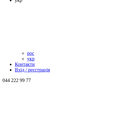
укр
рос
укр
Контакти
Вхід / реєстрація
044 222 99 77