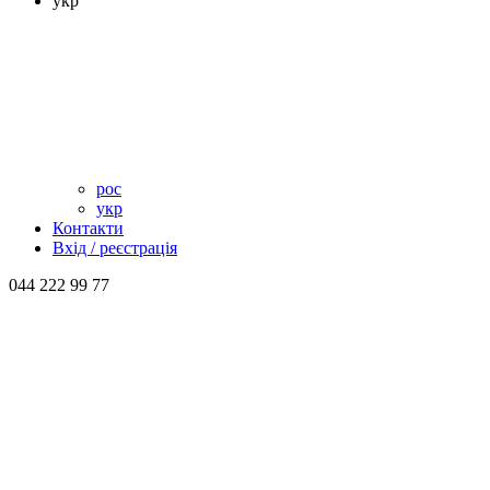
укр
рос
укр
Контакти
Вхід / реєстрація
044 222 99 77