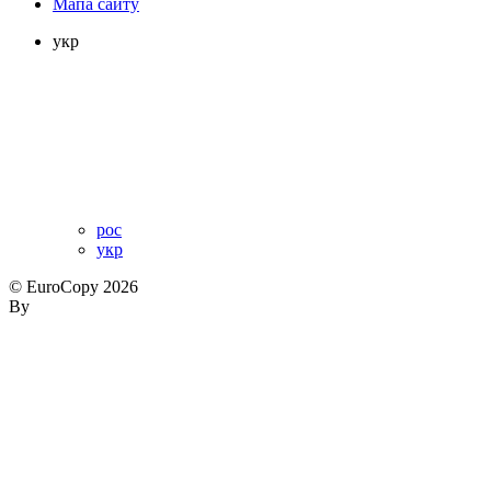
Мапа сайту
укр
рос
укр
© EuroCopy 2026
By