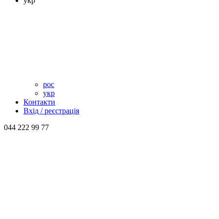
укр
рос
укр
Контакти
Вхід / реєстрація
044 222 99 77