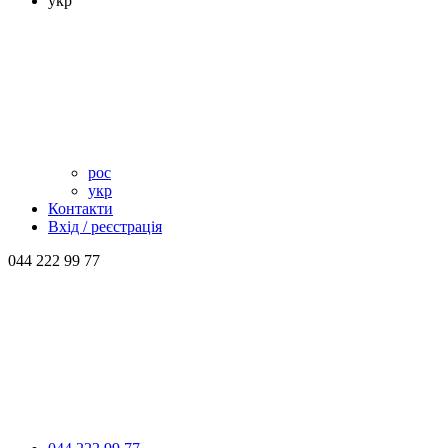
укр
рос
укр
Контакти
Вхід / реєстрація
044 222 99 77