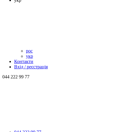
укр
рос
укр
Контакти
Вхід / реєстрація
044 222 99 77