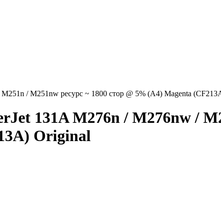
 M251n / M251nw ресурс ~ 1800 стор @ 5% (A4) Magenta (CF213A)
rJet 131A M276n / M276nw / M2
3A) Original