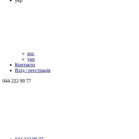
укр
рос
укр
Контакти
Вхід / реєстрація
044 222 99 77